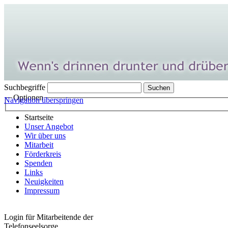
Suchbegriffe
Optionen
Navigation überspringen
Startseite
Unser Angebot
Wir über uns
Mitarbeit
Förderkreis
Spenden
Links
Neuigkeiten
Impressum
Login für Mitarbeitende der
Telefonseelsorge