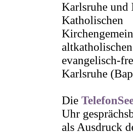
Karlsruhe und 
Katholischen
Kirchengemeind
altkatholische
evangelisch-fr
Karlsruhe (Bapt
Die
TelefonSee
Uhr gesprächsbe
als Ausdruck de