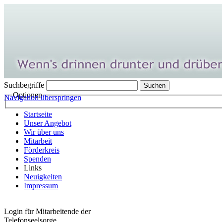
Suchbegriffe
Optionen
Navigation überspringen
Startseite
Unser Angebot
Wir über uns
Mitarbeit
Förderkreis
Spenden
Links
Neuigkeiten
Impressum
Login für Mitarbeitende der
Telefonseelsorge